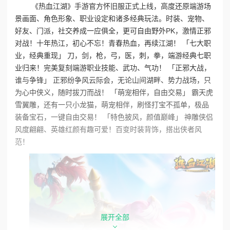
《热血江湖》手游官方怀旧服正式上线，高度还原端游场
景画面、角色形象、职业设定和诸多经典玩法。时装、宠物、
好友、门派，社交养成一应俱全，更可自由野外PK，激情正邪
对战！十年热江，初心不忘！青春热血，再续江湖！ 「七大职
业，经典重现」 刀，剑，枪，弓，医，刺，拳，端游经典七职
业归来！完美复刻端游职业技能、武功、气功！ 「正邪大战，
谁与争锋」 正邪纷争风云际会，无论山间湖畔、势力战场，只
为心中侠义，随时拔刀而战！ 「萌宠相伴，自由交易」 霸天虎
雪翼雕，还有一只小龙猫，萌宠相伴，刷怪打宝不孤单，极品
装备宝石，一键自由交易！ 「特色披风，颜值巅峰」 神雕侠侣
风度翩翩、英雄红颜有趣可爱！百变时装背饰，搭出侠者风
范！
展开全部