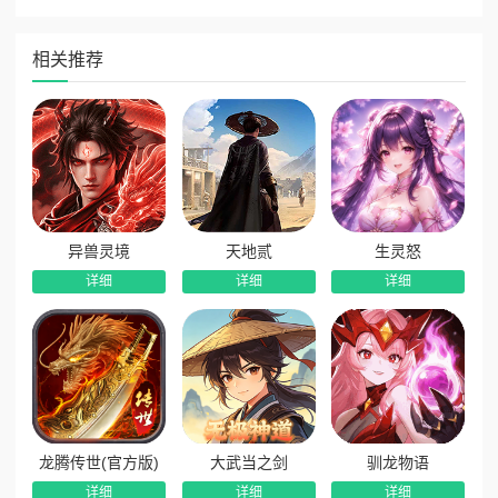
相关推荐
版本福利
全新职业格斗家火爆登场
异兽灵境
天地贰
生灵怒
详细
详细
详细
龙腾传世(官方版)
大武当之剑
驯龙物语
详细
详细
详细