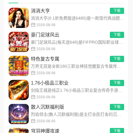
消消大亨
下载
消消大亨(0.1折免费版送6480)是一款现代商战题材模拟经营养成手游，创新建筑合成升级玩法，不肝不氪！玩家...
2026-08-06
豪门足球风云
下载
豪门足球风云(每天送648)是FIFPRO国际职业球员协会正版授权3D足球经理手游，搭载顶级动作捕捉技术，还...
2026-08-06
特色复古专属
下载
万界无双是全新180三职业神技觉醒复古专属传奇手游，复古玩法创新升级，无套路无暗坑！全地图掉落百件专属装备，...
2026-08-06
1.76小极品三职业
下载
剑指王城是纯正1.76小极品三职业复古传奇手游，永久内置3折福利，完美复刻原版玛法画面与经典玩法！每日免费送...
2026-08-06
散人沉默福利版
下载
烈焰领主(散人沉默福利版)是主打全民打金的沉默福利传奇手游，装备高保值、游戏货币自由畅销！无需氪金，刷怪做任...
2026-08-05
穹羽神爆攻速
下载