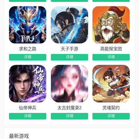
求和之路
天子手游
高能探宝团
详细
详细
详细
仙帝神兵
太古封魔录2
灵魂契约
详细
详细
详细
最新游戏