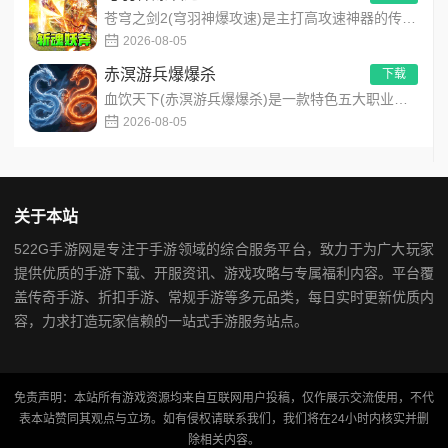
苍穹之剑2(穹羽神爆攻速)是主打高攻速神器的传奇手游，专为散人追梦打造，装备爆率超高！上线免费解锁自动拾取、...
2026-08-05
赤溟游兵爆爆杀
下载
血饮天下(赤溟游兵爆爆杀)是一款特色五大职业流派传奇手游，主打散人追梦高爆装备！上线免费解锁自动拾取、自动回...
2026-08-05
关于本站
522G手游网是专注于手游领域的综合服务平台，致力于为广大玩家
提供优质的手游下载、开服资讯、游戏攻略与专属福利内容。平台覆
盖传奇手游、折扣手游、常规手游等多元品类，每日实时更新优质内
容，力求打造玩家信赖的一站式手游服务站点。
免责声明：本站所有游戏资源均来自互联网用户投稿，仅作展示交流使用，不代
表本站赞同其观点与立场。如有侵权请联系我们，我们将在24小时内核实并删
除相关内容。