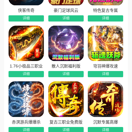
杀怪抽奖‌：每击杀38只怪物即可参与一次免费抽奖，‌稀有
侠客传奇
豪门足球风云
特色复古专属
追杀令、真充卡、神装‌全靠打怪拿！
详细
详细
详细
爆率全开，装备材料全靠打
《海蛇传奇(欢乐版)》坚持“‌所有道具全靠打‌”的核心理念。
无论是顶级装备、稀有材料还是时装坐骑，‌全部通过打怪掉
落‌，小怪也能爆神装，光柱满屏不是梦。装备图鉴激活还能额
外获取属性加成，每一件装备都有价值。
1.76小极品三职业
散人沉默福利版
穹羽神爆攻速
内置永久3折充值，氪金也超值
详细
详细
详细
对于愿意小氪的玩家，游戏内置‌永久3折充值福利‌，充值比
例高达1元:1000灵符，性价比拉满。配合每日赠送的充值红包
和抽奖获得的真充卡，微氪玩家也能轻松跻身全服前列。
沉默微变+大禹设定，经典与创新并存
本服采用‌大禹沉默微变‌设定，既保留了经典传奇的战斗手
感与地图结构，又加入了现代化的养成系统与活动玩法。攻速
赤溟游兵爆爆杀
复古三职业免费版
沉默专属高爆
拉满，刀刀切割，战斗节奏爽快，千人攻沙依旧激情四射。加
详细
详细
详细