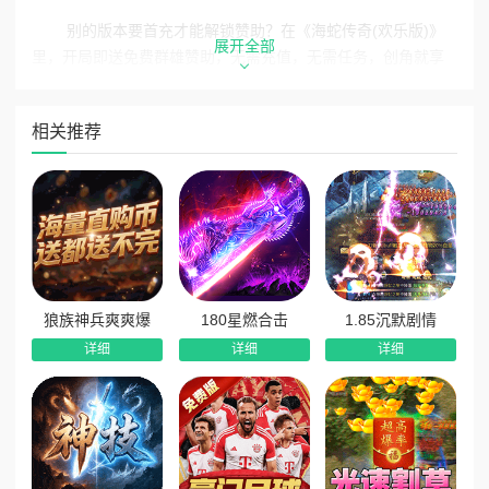
别的版本要首充才能解锁赞助？在《海蛇传奇(欢乐版)》
展开全部
里，‌开局即送免费群雄赞助‌，无需充值，无需任务，创角就享
全套特权。自动回收、自动拾取、群体切割、狂暴之力一键激
活，打怪效率直接翻倍，真正实现“‌上线即巅峰‌”。
相关推荐
福利层层叠加，每天上线都有收获
这款游戏的福利体系堪称“‌多维轰炸‌”，让你每天都有动力
上线：
在线奖励‌：每日在线即可领取‌元宝、灵符、紫水晶、金矿
石‌，资源不断，成长无忧。
等级奖励‌：每升一级都有惊喜，达到指定等级即送‌沉默斗
狼族神兵爽爽爆
180星燃合击
1.85沉默剧情
笠、刀刀绿毒、海量元宝‌，战力稳步提升。
详细
详细
详细
杀怪奖励‌：击杀怪物直接掉落‌元宝、宝石箱‌，边打怪边赚
钱，越打越富。
7日变强计划‌：完成7日成长任务，即可领取‌大量充值红
包‌，助力快速起飞。