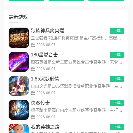
上‌沉默专属福利‌，不吵不闹，专注打宝，散人玩家也能找到属
于自己的节奏。
最新游戏
总结：零氪能爽，微氪能强
《海蛇传奇(欢乐版)》用实打实的福利告诉你：‌不逼氪、
狼族神兵爽爽爆
下载
不卡进度、不玩套路‌，才是传奇该有的样子。爆率全开，装备
盖世强者(狼族神兵爽爽爆)是主打高福利、高爆率、长线挂机的东方玄幻传奇手游！开局即送2亿切割、千万群切、八大...
全掉，永久3折，全程爽快。无论你是老传奇玩家，还是新手入
2026-08-07
坑，这款版本都值得一试。
180星燃合击
下载
顽石英雄是全新三职业英雄合击传奇手游，无套路无脑上手，全程无硬性消费！永久内置3折充值福利，每日上线领648...
2026-08-07
1.85沉默剧情
下载
自由之光是1.85沉默剧情版单职业传奇手游，主打散人可打可嫖良心玩法！每日免费送328代币，海量礼包全程白嫖...
2026-08-07
侠客传奇
下载
棍子骑士是高自由度三职业侠客传奇手游，主打百种技能自由搭配！解锁海量天赋与被动效果，搭配炫酷粒子技能特效，刷...
2026-08-07
我的英雄之路
下载