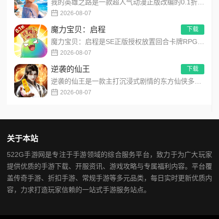
我的英雄之路是一款超人气动漫正版改编的0.1折高福利卡牌策略手游，以经典进击主题世界观为核心，高度还原原作剧...
2026-08-07
魔力宝贝：启程
下载
魔力宝贝：启程是SE正版授权放置回合卡牌RPG手游，复刻法兰王国经典剧情与Q版画风！融合离线挂机、自由转职、...
2026-08-07
逆袭的仙王
下载
逆袭的仙王是一款主打沉浸式剧情的东方仙侠多人角色扮演手游，打破传统凡人逆袭的老旧叙事，打造独树一帜的仙王回归...
2026-08-07
关于本站
522G手游网是专注于手游领域的综合服务平台，致力于为广大玩家
提供优质的手游下载、开服资讯、游戏攻略与专属福利内容。平台覆
盖传奇手游、折扣手游、常规手游等多元品类，每日实时更新优质内
容，力求打造玩家信赖的一站式手游服务站点。