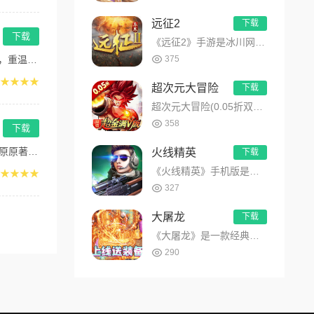
远征2
下载
下载
《远征2》手游是冰川网络旗下战略级跨世代国战手游，它首次在MMO游戏中引入大陆漂移合纵、跨服国家结盟、国战赛...
忆...
375
★★★★
超次元大冒险
下载
超次元大冒险(0.05折双倍超金满V版)爆燃来袭，动画人物、经典剧情深度还原、龙珠系列人气角色大集结，为你打...
358
下载
湖...
火线精英
下载
《火线精英》手机版是由4399独自开发的FPS（First-PersonShooterGame）射击类手游，...
★★★★
327
大屠龙
下载
《大屠龙》是一款经典复古传奇手游，散人追梦，超多装备！上线送新手道天装备、龙年贺岁称号装扮、自动拾物、自动回收...
290