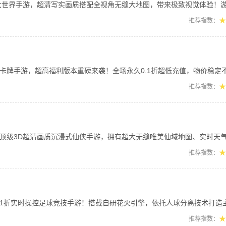
手游，超清写实画质搭配全视角无缝大地图，带来极致视觉体验！游戏主打高自由玩法，支
★
推荐指数：
游，超高福利版本重磅来袭！全场永久0.1折超低充值，物价稳定不膨胀，氪金性价比拉
★
推荐指数：
级3D超清画质沉浸式仙侠手游，拥有超大无缝唯美仙域地图、实时天气系统与电影级原创
★
推荐指数：
.1折实时操控足球竞技手游！搭载自研花火引擎，依托人球分离技术打造主机级流畅对
★
推荐指数：