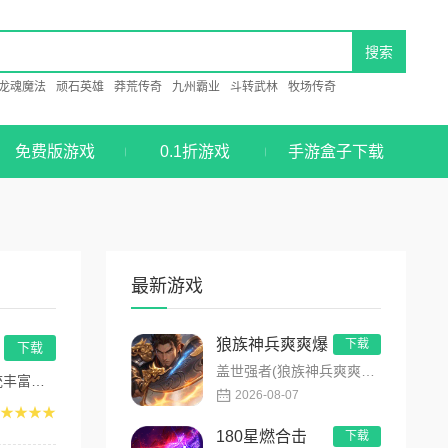
龙魂魔法
顽石英雄
莽荒传奇
九州霸业
斗转武林
牧场传奇
免费版游戏
0.1折游戏
手游盒子下载
最新游戏
狼族神兵爽爽爆
下载
下载
盖世强者(狼族神兵爽爽爆)是主打高福利、高爆率、长线挂机的东方玄幻传奇手游！开局即送2亿切割、千万群切、八大...
...
2026-08-07
★★★★
180星燃合击
下载