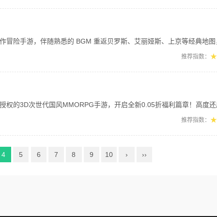
手游，伴随熟悉的 BGM 重返贝罗斯、艾丽娅斯、上京等经典地图，重温昔日冒险回
★
推荐指数：
3D次世代国风MMORPG手游，开启全新0.05折福利篇章！高度还原原著庙堂江
★
推荐指数：
4
5
6
7
8
9
10
›
››