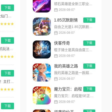
顽石英雄是全新三职业英雄合击传奇手游，无套路无脑上手，全程无硬性消费！永久内置3折充值福利，每日上线领648...
下载
2026-08-07
...
1.85沉默剧情
下载
★★★★
自由之光是1.85沉默剧情版单职业传奇手游，主打散人可打可嫖良心玩法！每日免费送328代币，海量礼包全程白嫖...
2026-08-07
下载
侠客传奇
下载
体...
棍子骑士是高自由度三职业侠客传奇手游，主打百种技能自由搭配！解锁海量天赋与被动效果，搭配炫酷粒子技能特效，刷...
2026-08-07
★★★★
我的英雄之路
下载
我的英雄之路是一款超人气动漫正版改编的0.1折高福利卡牌策略手游，以经典进击主题世界观为核心，高度还原原作剧...
下载
2026-08-07
轻...
魔力宝贝：启程
★★★★
下载
魔力宝贝：启程是SE正版授权放置回合卡牌RPG手游，复刻法兰王国经典剧情与Q版画风！融合离线挂机、自由转职、...
2026-08-07
下载