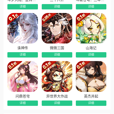
详细
详细
详细
诛神传
微微三国
山海记
详细
详细
详细
问鼎苍穹
异世界大作战
英杰并起
详细
详细
详细