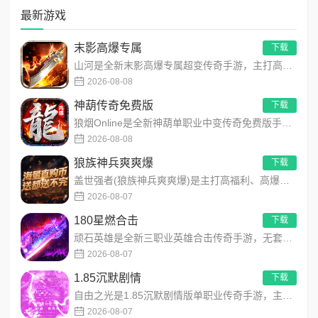
最新游戏
末影高爆专属
下载
山河是全新末影高爆专属超变传奇手游，主打高爆打怪、海量专属装备、多地图自由探索！上线即领开局豪礼，怪物好打、...
2026-08-08
神葫传奇免费版
下载
狼烟Online是全新神葫单职业中变传奇免费版手游，永久内置3折福利，每日免费领800代币！开局赠送豪华首充...
2026-08-08
狼族神兵爽爽爆
下载
盖世强者(狼族神兵爽爽爆)是主打高福利、高爆率、长线挂机的东方玄幻传奇手游！开局即送2亿切割、千万群切、八大...
2026-08-07
180星燃合击
下载
顽石英雄是全新三职业英雄合击传奇手游，无套路无脑上手，全程无硬性消费！永久内置3折充值福利，每日上线领648...
2026-08-07
1.85沉默剧情
下载
自由之光是1.85沉默剧情版单职业传奇手游，主打散人可打可嫖良心玩法！每日免费送328代币，海量礼包全程白嫖...
2026-08-07