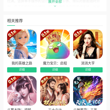
拉满。竖屏单手操作的设计让通勤、午休、排队时都能随时开
展开全部
刷，真正实现碎片化畅玩。核心乐趣在于肉鸽养成系统：每局
随机生成技能组合、装备词缀与事件选择，你需要根据当前局
势灵活调整策略，在“无脑爽刷”与“深度决策”之间找到完美平
相关推荐
衡。
福利方面，这款游戏做到了真正的良心无套路。充值比例
1:100，内置0.1折商城，所有物价均为折后价，648元档位实际
仅需6.48元。每日登录即送6480代金券，无使用限制、不限时
可囤积，所有想要的都能用代金券直接购买。每天登录每天
拿，零氪玩家也能稳步提升战力，完全不用担心被氪金玩家碾
压。
我的英雄之路
魔力宝贝：启程
消消大亨
详细
详细
详细
创角后建议优先领取每日6480代金券，集中投入技能解锁
与核心装备强化。肉鸽模式下前期优先选择范围伤害技能，配
合攻速加成词条快速清图，积累资源后再逐步尝试不同流派组
合。挂机收益离线也持续累积，每天上线收菜即可稳步提升。
割草的快感一旦上头就停不下来，据点守卫内置0.1折免费
版已经为所有放置爱好者铺好了战场。每天登录领代金券，零
斗罗大陆：逆转时空
三十六计
斗破苍穹：三年之约
氪也能爽玩到底，现在就下载，开启你的肉鸽割草之旅吧！