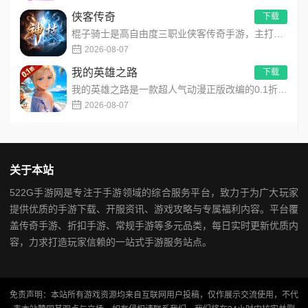
侠客传奇
下载
棍子骑士是高自由度三职业侠客传奇手游，主打百种技能自由搭配！解锁海量天赋与被动效果，搭配炫酷粒子技能特效，刷...
2026-08-07
我的英雄之路
下载
我的英雄之路是一款超人气动漫正版改编的0.1折高福利卡牌策略手游，以经典进击主题世界观为核心，高度还原原作剧...
2026-08-07
关于本站
522G手游网是专注于手游领域的综合服务平台，致力于为广大玩家
提供优质的手游下载、开服资讯、游戏攻略与专属福利内容。平台覆
盖传奇手游、折扣手游、常规手游等多元品类，每日实时更新优质内
容，力求打造玩家信赖的一站式手游服务站点。
免责声明：本站所有游戏资源均来自互联网用户投稿，仅作展示交流使用，不代