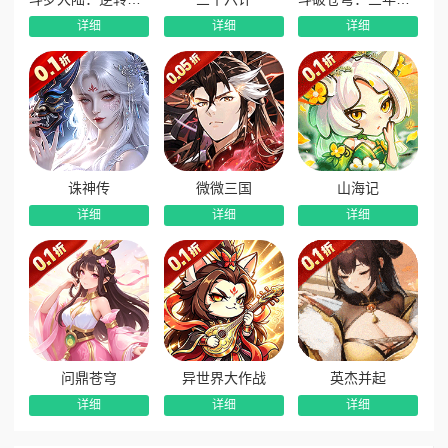
详细
详细
详细
诛神传
微微三国
山海记
详细
详细
详细
问鼎苍穹
异世界大作战
英杰并起
详细
详细
详细