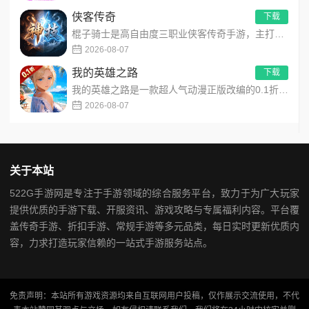
侠客传奇
下载
棍子骑士是高自由度三职业侠客传奇手游，主打百种技能自由搭配！解锁海量天赋与被动效果，搭配炫酷粒子技能特效，刷...
2026-08-07
我的英雄之路
下载
我的英雄之路是一款超人气动漫正版改编的0.1折高福利卡牌策略手游，以经典进击主题世界观为核心，高度还原原作剧...
2026-08-07
关于本站
522G手游网是专注于手游领域的综合服务平台，致力于为广大玩家
提供优质的手游下载、开服资讯、游戏攻略与专属福利内容。平台覆
盖传奇手游、折扣手游、常规手游等多元品类，每日实时更新优质内
容，力求打造玩家信赖的一站式手游服务站点。
免责声明：本站所有游戏资源均来自互联网用户投稿，仅作展示交流使用，不代