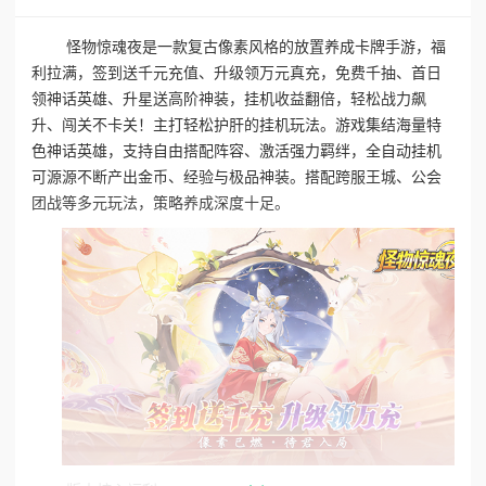
怪物惊魂夜是一款复古像素风格的放置养成卡牌手游，福
利拉满，签到送千元充值、升级领万元真充，免费千抽、首日
领神话英雄、升星送高阶神装，挂机收益翻倍，轻松战力飙
升、闯关不卡关！主打轻松护肝的挂机玩法。游戏集结海量特
色神话英雄，支持自由搭配阵容、激活强力羁绊，全自动挂机
可源源不断产出金币、经验与极品神装。搭配跨服王城、公会
团战等多元玩法，策略养成深度十足。