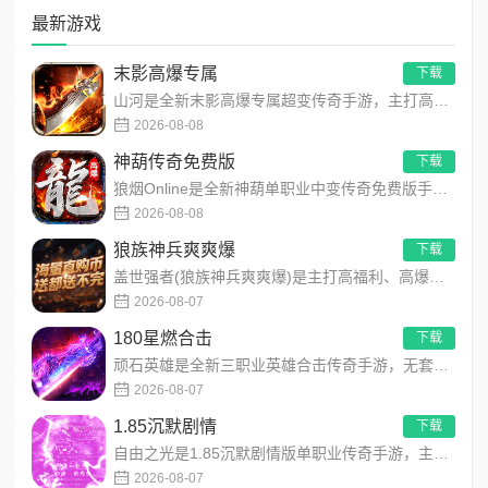
最新游戏
末影高爆专属
下载
山河是全新末影高爆专属超变传奇手游，主打高爆打怪、海量专属装备、多地图自由探索！上线即领开局豪礼，怪物好打、...
2026-08-08
神葫传奇免费版
下载
狼烟Online是全新神葫单职业中变传奇免费版手游，永久内置3折福利，每日免费领800代币！开局赠送豪华首充...
2026-08-08
狼族神兵爽爽爆
下载
盖世强者(狼族神兵爽爽爆)是主打高福利、高爆率、长线挂机的东方玄幻传奇手游！开局即送2亿切割、千万群切、八大...
2026-08-07
180星燃合击
下载
顽石英雄是全新三职业英雄合击传奇手游，无套路无脑上手，全程无硬性消费！永久内置3折充值福利，每日上线领648...
2026-08-07
1.85沉默剧情
下载
自由之光是1.85沉默剧情版单职业传奇手游，主打散人可打可嫖良心玩法！每日免费送328代币，海量礼包全程白嫖...
2026-08-07