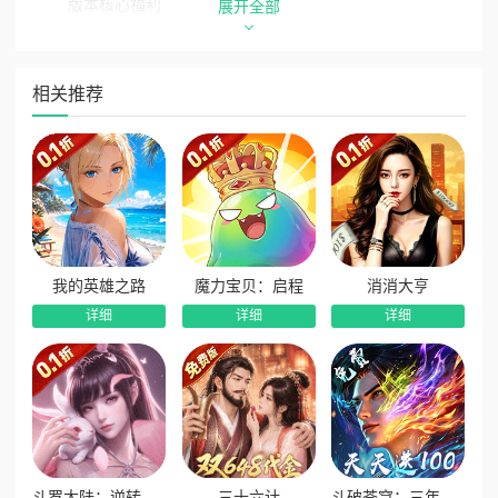
版本核心福利
展开全部
1、签到豪礼领千元充值：每日签到即可领取千元充值卡，
福利持续放送，养成零压力。
相关推荐
2、升级解锁万元真充：跟随等级提升，免费领取万元真实
充值，等级越高福利越丰厚。
3、上线免费千抽福利：开局直接赠送免费1000抽，海量
抽卡机会，轻松集齐极品英雄阵容。
4、升星保送高阶神装：英雄升星即可免费领取高级神装，
战力稳步暴涨，成型速度超快。
我的英雄之路
魔力宝贝：启程
消消大亨
5、首日签到领神话英雄：上线首日签到直接领取顶级神话
详细
详细
详细
英雄，开局即有核心主力助阵。
6、挂机收益翻倍提速：专属挂机收益翻倍特权，资源产出
大幅提升，战力飞速飙升，全程闯关不卡关。
斗罗大陆：逆转时空
三十六计
斗破苍穹：三年之约