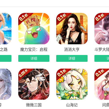
服登录豪礼：新玩家登录即领648代金券，开局福利直接拉满，
时段活跃福利：角色升级、在线挂机、完成各类任务均可领取丰
线顶配特权：上线免费解锁全套VIP特权，绝版法宝、炫酷坐骑
本福利大升级：首发礼包、游戏战令、充值奖励、专属特权奖励
.1折畅玩全西游：超低折扣解锁全新西游冒险之路，零氪微氪均
之路
魔力宝贝：启程
消消大亨
详细
详细
传
微微三国
山海记
问