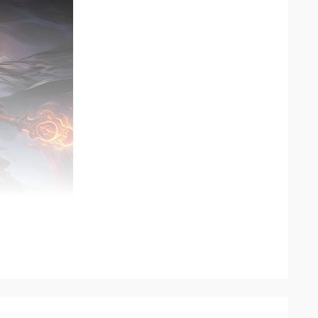
费，游戏物价稳定不膨胀，长久游玩保值耐玩。