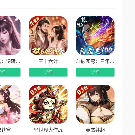
开荒发育快人一步。
厚奖励，海量充值卡无限放送，福利领不停。
、绝世神兵免费赠送，全方位助力战力飙升。
全面大幅提升，超多隐藏福利可进入游戏内解锁。
可畅玩顶配内容，轻松征战三界！
斗罗大陆：逆转时空
三十六计
斗破苍穹：三年之约
详细
详细
详细
鼎苍穹
异世界大作战
英杰并起