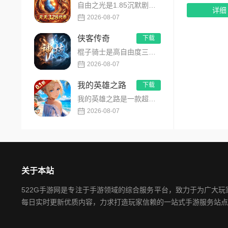
自由之光是1.85沉默剧情版单职业传奇手游，主打散人可打可嫖良心玩法！每日免费送328代币，海量礼包全程白嫖...
详细
2026-08-07
侠客传奇
下载
棍子骑士是高自由度三职业侠客传奇手游，主打百种技能自由搭配！解锁海量天赋与被动效果，搭配炫酷粒子技能特效，刷...
2026-08-07
我的英雄之路
下载
我的英雄之路是一款超人气动漫正版改编的0.1折高福利卡牌策略手游，以经典进击主题世界观为核心，高度还原原作剧...
2026-08-07
关于本站
522G手游网是专注于手游领域的综合服务平台，致力于为广大
每日实时更新优质内容，力求打造玩家信赖的一站式手游服务站点