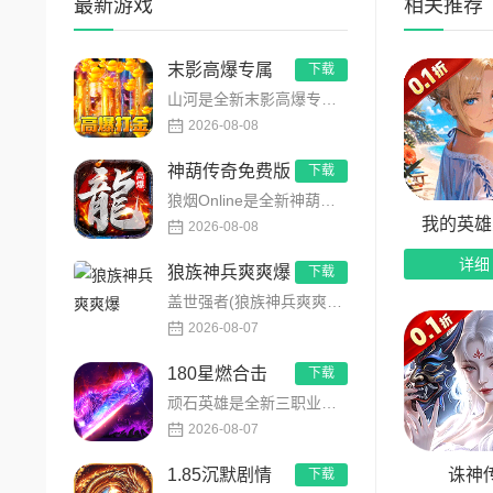
最新游戏
相关推荐
2、开
3、全
末影高爆专属
下载
山河是全新末影高爆专属超变传奇手游，主打高爆打怪、海量专属装备、多地图自由探索！上线即领开局豪礼，怪物好打、...
4、上
2026-08-08
5、版
神葫传奇免费版
下载
狼烟Online是全新神葫单职业中变传奇免费版手游，永久内置3折福利，每日免费领800代币！开局赠送豪华首充...
6、0
我的英雄
2026-08-08
详细
狼族神兵爽爽爆
下载
盖世强者(狼族神兵爽爽爆)是主打高福利、高爆率、长线挂机的东方玄幻传奇手游！开局即送2亿切割、千万群切、八大...
2026-08-07
180星燃合击
下载
顽石英雄是全新三职业英雄合击传奇手游，无套路无脑上手，全程无硬性消费！永久内置3折充值福利，每日上线领648...
2026-08-07
诛神
1.85沉默剧情
下载