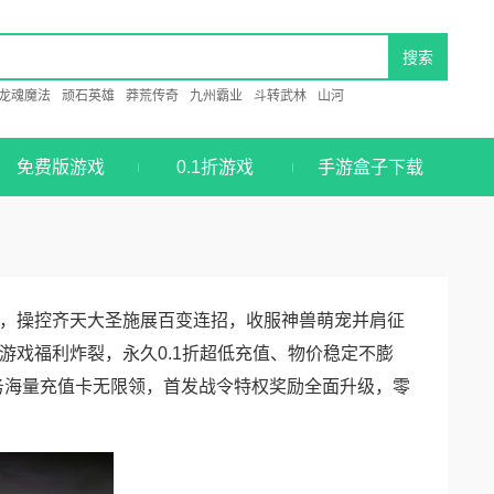
龙魂魔法
顽石英雄
莽荒传奇
九州霸业
斗转武林
山河
免费版游戏
0.1折游戏
手游盒子下载
，操控齐天大圣施展百变连招，收服神兽萌宠并肩征
戏福利炸裂，永久0.1折超低充值、物价稳定不膨
任务海量充值卡无限领，首发战令特权奖励全面升级，零