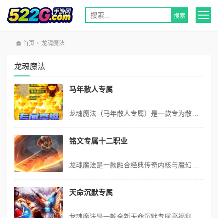
首页
>
龙魂魔法
龙魂魔法
马年散人专属
龙魂魔法（马年散人专属）是一款专为散人玩家打造的马年专属热血传奇手游，主打高爆打宝、低门槛开荒、自由热血PK玩法。上线即享全新极品神器豪华开局、专属新手礼包加持，怪物难度友好、海量地图自由探索，装备高爆全靠手打。丰富常驻活动福利不断，更有公会集结、热血攻沙玩法，千人同屏争夺沙城王者，散人零氪也能畅爽发育、激...
铭文专属十二职业
龙魂魔法是一款融合经典传奇内核与魔幻冒险设定的角色扮演手游，主打铭文专属十二职业与自由BUFF流派搭配，打破传统单一职业限制，打造独一无二的角色成长路线。全地图深度延伸，每张官方原图均增设隐藏秘境与专属机缘。上线即领专属配饰、祈祷四件套、铭文神石与材料大礼包，十二职业支持先试后选，海量铭文BUFF自由构筑输...
天命沉默专属
龙魂魔法是一款全新天命沉默专属高福利传奇手游！摒弃繁琐日常，主打极致高爆爽感，上线即送全自动拾取回收、100%翻倍爆率、两大核心神技，免费解锁高阶赞助特权。独创玄天灵树养成、天命称号加持、自由天赋流派系统，打怪攒灵气兑换绝版时装光武，每日登录领永久属性称号。支持实物道具回收兑换真充累充，真正实现打金养号，零...