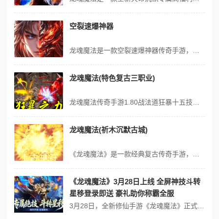
空裂速爆神器
龙魂魔法是一款空裂速爆神器传奇手游，主打高攻速、高爆率、散人轻松追梦！上线免费解锁自动拾取、自动回收全套懒人特权，在线海量豪礼不停放送。游戏拥有海量极品装备、上百张特色地图，玩法丰富不单调。独创极速飞剑、千里潜杀特色玩法，全新属性体系带来全新战斗体验。更有热血沙巴克攻城玩法，集结兄弟并肩征战，决战沙城登顶封...
龙魂魔法(特色复古三职业)
龙魂魔法传奇手游1.80战法道狂暴十五技版本重磅上线，经典战法道三职业再度集结，自动拾取、装备图鉴、成长之路等海量福利助力开荒。下载龙魂魔法，体验符文共鸣与狂暴技能的极致组合，重燃沙城争霸热血，制霸全服等你来战！ 兄弟，沙场的号角已经吹响，那片熟悉的玛法大陆再次敞开城门。龙魂魔法传奇手游携1.80战法道狂暴...
龙魂魔法(祈木沉默古城)
《龙魂魔法》是一款经典复古传奇手游，以“祈木沉默古城”为特色版本，主打散人友好、装备全靠爆、零氪也能爽玩的极致体验。游戏还原最纯粹的传奇玩法，上百张地图自由探索，野外无限制PK，BOSS全图刷新，搭配自动拾取、自动回收系统，彻底解放双手，让你轻松挂机打宝。 核心特色 单职业三流派‌：战士可自由切换战神、武圣...
《龙魂魔法》3月28日上线 全屏神技斗转
星移登录即送 豪礼助你称霸全服
3月28日，全新修仙手游《龙魂魔法》正式上线，以“开局即巅峰，尊享无上限”的超强福利，为玩家打造一场开挂式修仙冒险之旅。 登录游戏即可解锁至尊福利大礼包，全屏神技·绿毒直接到账，释放瞬间清屏，助你轻松制霸全场；专属尊贵称号彰显独特身份，3000张1元充值卡让你资源拿到手软，还有主播特权礼包加持，助力你一步登...