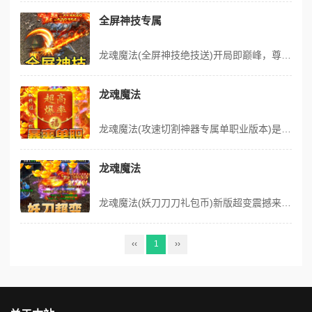
全屏神技专属
龙魂魔法(全屏神技绝技送)开局即巅峰，尊享无上限！ 至尊福利，登录必得：上线即赠全屏神技·绿毒，瞬间清屏制霸全场！专属尊贵称号、3000元1元充值卡、主播特权礼包，助您一步登天！ 专属神技，逆天改命：绝学“斗转星移”，化敌之力为我所用，上线就送！更有千元充值大礼源源不断，助您战力飙升，所向披靡！ 新人豪礼，...
龙魂魔法
龙魂魔法(攻速切割神器专属单职业版本)是一款复古画风神器专属单职业版本传奇手游，上线即解锁自动回收、自动拾取。还有签到奖励、在线奖励、每日杀怪、个人首爆、全服首爆、怪物首杀、累计杀怪多重助力战力狂飙！散人也能轻松畅玩，激情无限！ 版本福利 ★自动回收、自动拾取、切割神器 ★签到奖励、在线奖励、每日杀怪 ★个...
龙魂魔法
龙魂魔法(妖刀刀刀礼包币)新版超变震撼来袭，上线无门槛领取：10亿切割、3000亿血量、600亿攻击、200%倍攻等；礼包币获取简单，杀怪就送，还能用来购买游戏内大部分礼包。技能炫酷、伤害爆表，只为给到登顶制霸、爽就完事的尊享体验。说得再好不如上线体验三分钟，快来加入吧。 版本福利 1.自动回收、自动拾取、...
‹‹
1
››